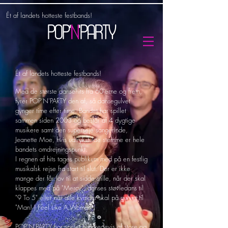
Ét af landets hotteste festbands!
POP'
n
'PARTY
Ét af landets hotteste festbands!
Med de største dansehits fra 60'erne og frem,
fyrer POP'N'PARTY den af, så dansegulvet
gynger time efter time. Bandet
har spillet
sammen siden 2003 og består af 4 dygtige
musikere samt den superseje sangerinde,
Jeanette Moe, hvis udtryksfulde stemme er hele
bandets omdrejningspunkt.
I regnen af hits tages publikum med på en festlig
musikalsk rejse fra start til slut. Der er ikke
mange der får lov til at sidde stille, når der skal
klappes med på "Mercy", danses støvledans til
"9 To 5" eller når alle kvinder skal på gulvet til
"Man! I Feel Like A Woman".
POP'N'PARTY
har spillet hundredevis af store og